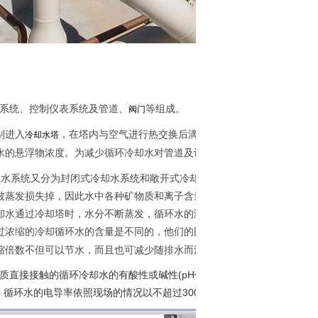
系统、控制仪表系统及管道、
等组成
。
阀门
别进入
，在塔内与空气进行热交换后滴入塔下冷却水池流入集水池
冷却水塔
水的悬浮物浓度。为减少循环冷却水对管道及设备产生
、结垢，系统
腐蚀
水系统又分为封闭式冷却水系统和敞开式冷却水系统。由于敞开式循环冷
被蒸发损失掉，因此水中各种矿物质和离子含量也不断被浓缩增加，为了
却水通过冷却塔时，水分不断蒸发，循环水的溶解盐类不断被浓缩，含盐
浓缩的冷却循环水的含量是不同的，他们的比值被称为浓缩倍数：N=S
缩倍数不但可以节水，而且也可减少随排水而流失的药剂量，因此节约了
(pH
10.0)
质直接接触的循环冷却水的有酸性或碱性
值大于
的情况，一般较
3000
s/cm
，循环水的电导率依照现场的情况以不超过
μ
为宜，过量时会产