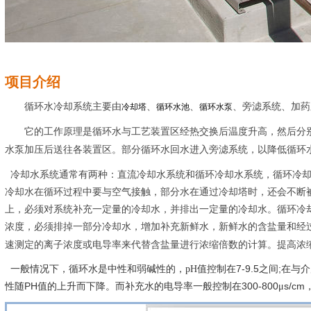
项目介绍
循环水冷却系统主要由
、
、
、旁滤系统、加药
冷却塔
循环水池
循环水泵
它的工作原理是
循环水与工艺装置区经热交换后温度升高，然后分
水泵加压后送往各装置区。部分循环水回水进入旁滤系统，以降低循环
冷却水系统通常有两种：直流冷却水系统和循环冷却水系统，循环冷却
冷却水在循环过程中要与空气接触，部分水在通过冷却塔时，还会不断
上，必须对系统补充一定量的冷却水，并排出一定量的冷却水。循环冷
浓度，必须排掉一部分冷却水，增加补充新鲜水，新鲜水的含盐量和经过
速测定的离子浓度或电导率来代替含盐量进行浓缩倍数的计算。提高浓
7-9.5
;
一般情况下，循环水是中性和弱碱性的，pH值控制在
之间
在与介
PH
300-800
s/cm
性随
值的上升而下降。而补充水的电导率一般控制在
μ